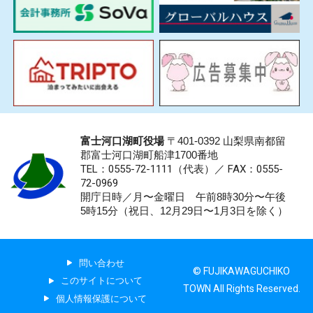
富士河口湖町役場
〒401-0392 山梨県南都留
郡富士河口湖町船津1700番地
TEL：0555-72-1111
（代表）／
FAX：0555-
72-0969
開庁日時／月〜金曜日 午前8時30分〜午後
5時15分（祝日、12月29日〜1月3日を除く）
問い合わせ
© FUJIKAWAGUCHIKO
このサイトについて
TOWN All Rights Reserved.
個人情報保護について