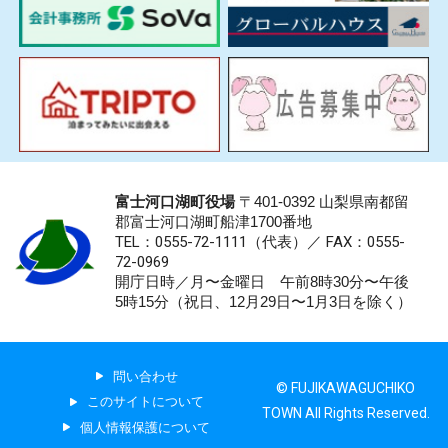
富士河口湖町役場
〒401-0392 山梨県南都留
郡富士河口湖町船津1700番地
TEL：0555-72-1111
（代表）／
FAX：0555-
72-0969
開庁日時／月〜金曜日 午前8時30分〜午後
5時15分（祝日、12月29日〜1月3日を除く）
問い合わせ
© FUJIKAWAGUCHIKO
このサイトについて
TOWN All Rights Reserved.
個人情報保護について