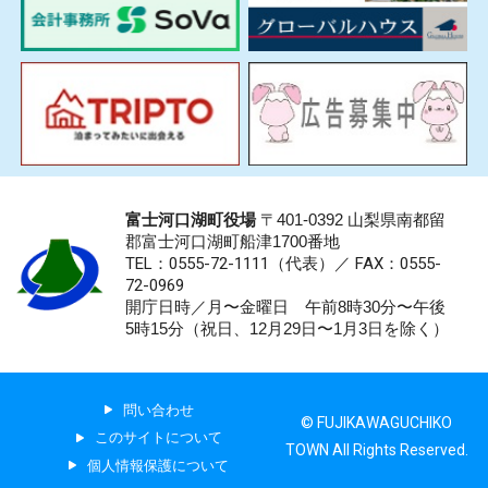
富士河口湖町役場
〒401-0392 山梨県南都留
郡富士河口湖町船津1700番地
TEL：0555-72-1111
（代表）／
FAX：0555-
72-0969
開庁日時／月〜金曜日 午前8時30分〜午後
5時15分（祝日、12月29日〜1月3日を除く）
問い合わせ
© FUJIKAWAGUCHIKO
このサイトについて
TOWN All Rights Reserved.
個人情報保護について