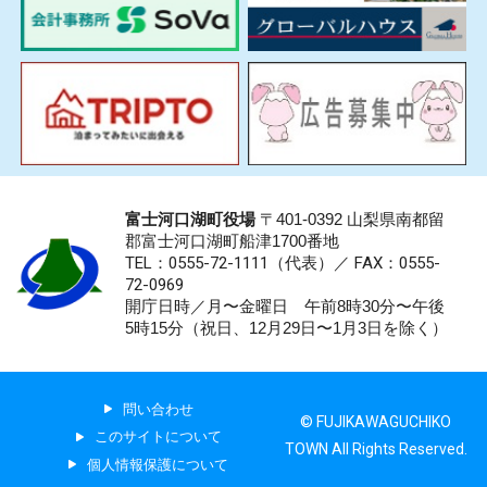
富士河口湖町役場
〒401-0392 山梨県南都留
郡富士河口湖町船津1700番地
TEL：0555-72-1111
（代表）／
FAX：0555-
72-0969
開庁日時／月〜金曜日 午前8時30分〜午後
5時15分（祝日、12月29日〜1月3日を除く）
問い合わせ
© FUJIKAWAGUCHIKO
このサイトについて
TOWN All Rights Reserved.
個人情報保護について