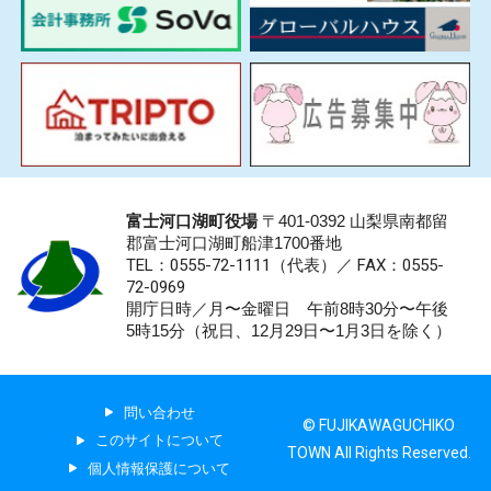
富士河口湖町役場
〒401-0392 山梨県南都留
郡富士河口湖町船津1700番地
TEL：0555-72-1111
（代表）／
FAX：0555-
72-0969
開庁日時／月〜金曜日 午前8時30分〜午後
5時15分（祝日、12月29日〜1月3日を除く）
問い合わせ
© FUJIKAWAGUCHIKO
このサイトについて
TOWN All Rights Reserved.
個人情報保護について