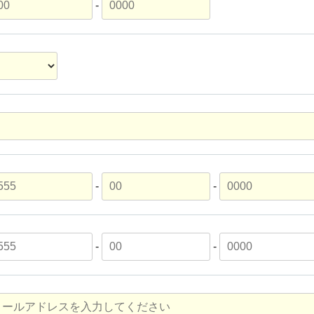
-
-
-
-
-