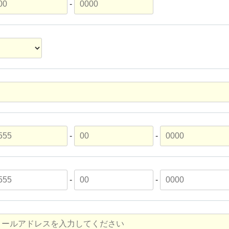
-
-
-
-
-