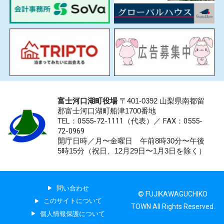
富士河口湖町役場
〒401-0392 山梨県南都留
郡富士河口湖町船津1700番地
TEL：0555-72-1111
（代表）／
FAX：0555-
72-0969
開庁日時／月〜金曜日 午前8時30分〜午後
5時15分（祝日、12月29日〜1月3日を除く）
問い合わせ
© FUJIKAWAGUCHIKO
このサイトについて
TOWN All Rights Reserved.
個人情報保護について