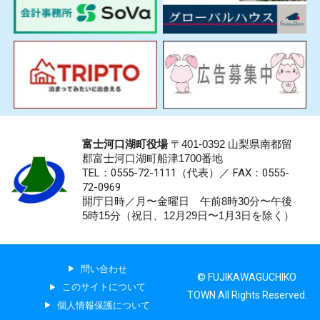
富士河口湖町役場
〒401-0392 山梨県南都留
郡富士河口湖町船津1700番地
TEL：0555-72-1111
（代表）／
FAX：0555-
72-0969
開庁日時／月〜金曜日 午前8時30分〜午後
5時15分（祝日、12月29日〜1月3日を除く）
問い合わせ
© FUJIKAWAGUCHIKO
このサイトについて
TOWN All Rights Reserved.
個人情報保護について