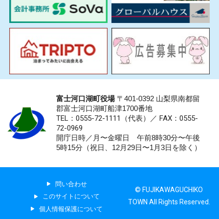
富士河口湖町役場
〒401-0392 山梨県南都留
郡富士河口湖町船津1700番地
TEL：0555-72-1111
（代表）／
FAX：0555-
72-0969
開庁日時／月〜金曜日 午前8時30分〜午後
5時15分（祝日、12月29日〜1月3日を除く）
問い合わせ
© FUJIKAWAGUCHIKO
このサイトについて
TOWN All Rights Reserved.
個人情報保護について