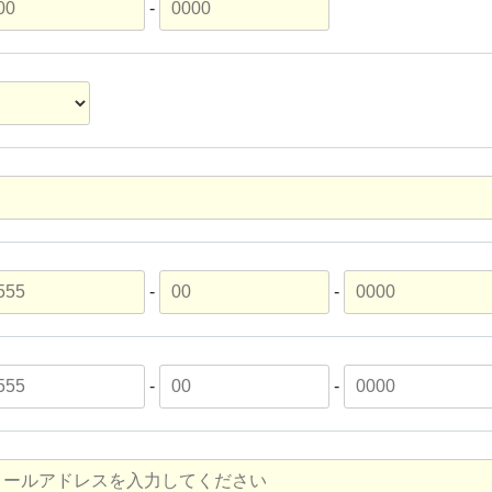
-
-
-
-
-