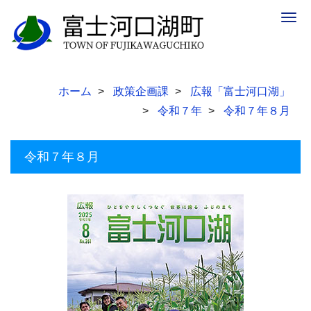
Togg
navig
ホーム
政策企画課
広報「富士河口湖」
令和７年
令和７年８月
令和７年８月