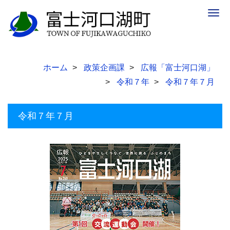
Togg
navig
ホーム
政策企画課
広報「富士河口湖」
令和７年
令和７年７月
令和７年７月