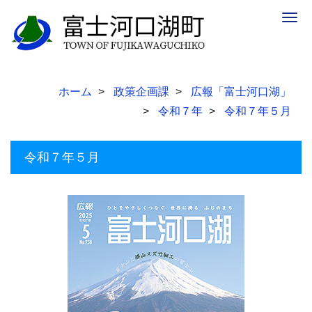
Togg
navig
ホーム
政策企画課
広報「富士河口湖」
令和７年
令和７年５月
令和７年５月