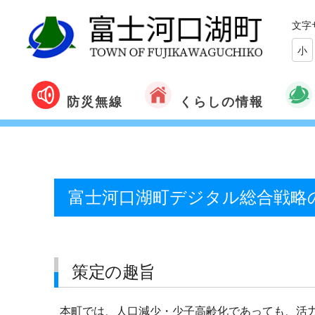
文字
小
くらしの情報
防災無線
富士河口湖町デジタル総合戦略
策定の趣旨
本町では、人口減少・少子高齢化であっても、活