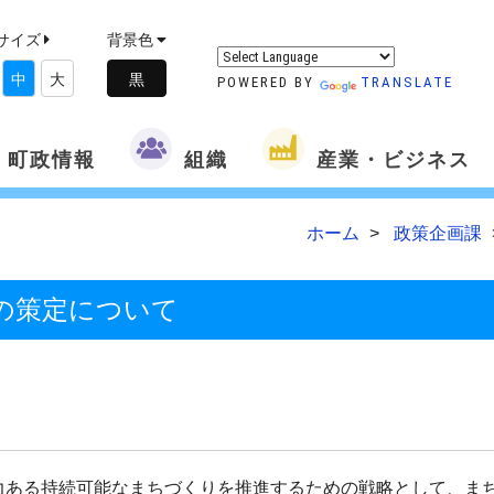
サイズ
背景色
中
大
POWERED BY
TRANSLATE
町政情報
組織
産業・ビジネス
ホーム
政策企画課
の策定について
力ある持続可能なまちづくりを推進するための戦略として、ま