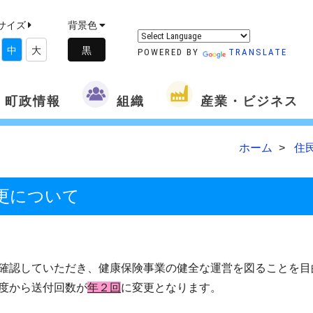
サイズ
背景色
中
大
POWERED BY
TRANSLATE
町政情報
組織
産業・ビジネス
ホーム
住
更について
確認していただき、健康保険事業の健全な運営を図ることを目
度から送付回数が
年
２回
に変更となります。