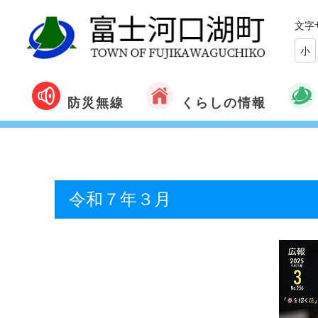
文字
小
くらしの情報
防災無線
令和７年３月