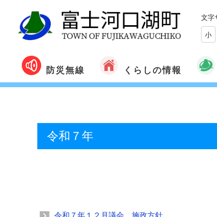
文字
小
くらしの情報
防災無線
令和７年
令和７年１２月議会 施政方針