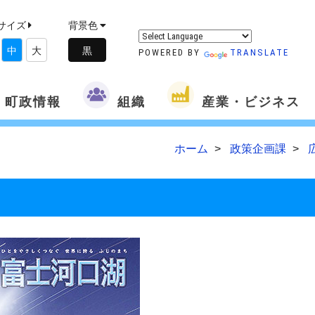
サイズ
背景色
中
大
POWERED BY
TRANSLATE
町政情報
組織
産業・ビジネス
ホーム
政策企画課