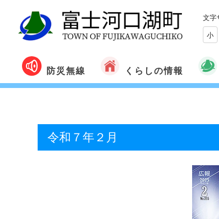
文字
小
くらしの情報
防災無線
令和７年２月