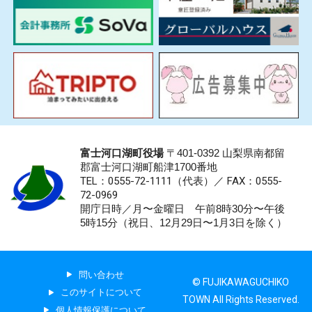
富士河口湖町役場
〒401-0392 山梨県南都留
郡富士河口湖町船津1700番地
TEL：0555-72-1111
（代表）／
FAX：0555-
72-0969
開庁日時／月〜金曜日 午前8時30分〜午後
5時15分（祝日、12月29日〜1月3日を除く）
問い合わせ
© FUJIKAWAGUCHIKO
このサイトについて
TOWN All Rights Reserved.
個人情報保護について