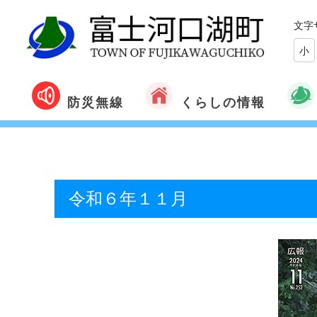
文字
小
くらしの情報
防災無線
令和６年１１月