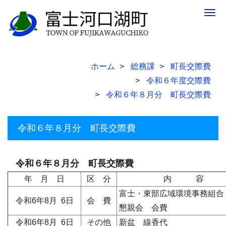
Togg
navig
ホーム
総務課
町長交際費
令和６年度交際費
令和６年８月分 町長交際費
令和６年８月分 町長交際費
令和６年８月分 町長交際費
年 月 日
区 分
内 容
富士・東部広域環境事務組合
令和6年8月 6日
会 費
懇親会 会費
令和6年8月 6日
その他
新盆 線香代