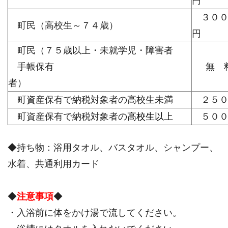
３０
町民（高校生～７４歳）
円
町民（７５歳以上・未就学児・障害者
手帳保有
無 
者）
町資産保有で納税対象者の高校生未満
２５０
町資産保有で納税対象者の
高校生以上
５００
◆持ち物：浴用タオル、バスタオル、シャンプー、
水着、共通利用カード
◆
注意事項
◆
・入浴前に体をかけ湯で流してください。