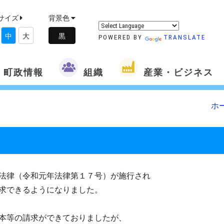
サイズ
背景色
中
大
POWERED BY
TRANSLATE
町政情報
組織
産業・ビジネス
ホ
法律（令和元年法律第１７号）が施行され
求できるようになりました。
本等の請求ができておりましたが、