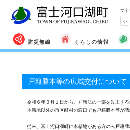
文字
小
くらしの情報
防災無線
戸籍謄本等の広域交付について
令和６年３月１日から、戸籍法の一部を改正する
本籍地以外の市区町村の窓口でも戸籍謄本等が請
従来、富士河口湖町に本籍地がある方のみ戸籍謄