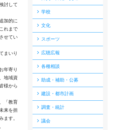
検討して
学校
追加的に
文化
これまで
させてい
スポーツ
広聴広報
てまいり
各種相談
お年寄り
、地域資
助成・補助・公募
皆様から
建設・都市計画
、「教育
調査・統計
未来を担
みます。
議会
。