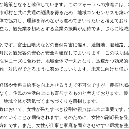
な施策となると確信しています。このフォーラムの推進には、
市町村と共に共通の認識を得るため、地域コンセンサスを築い
体で協力し、理解を深めながら進めてまいりたいと考えており
立ち、観光業を初めとする産業の振興が期待でき、さらに地域
とです。富士山噴火などの自然災害に備え、避難地、避難路、
町民と観光客の安心と安全を確保してまいります。この取り組
性やニーズに合わせ、地域全体で一丸となり、迅速かつ効果的
難・対応ができるように努めてまいります。未来に向けた強い
経済や食料自給率を向上させるうえで不可欠ですが、農振地域
なく、住民の生活向上にも寄与するものと考えております。優
、地域全体が活気づくまちづくりを目指します。
政において、女性が果たすべき役割や視点は非常に重要です。
めていくことが期待されます。そのために、女性の副町長を登
方針です。また、女性が仕事と家庭を両立させやすい環境を整