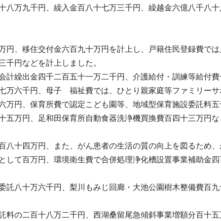
十八万九千円、繰入金百八十七万三千円、繰越金六億八千八十
万円、移住交付金六百九十万円を計上し、戸籍住民登録費では
三千円などを計上しました。
会計繰出金四千二百五十一万二千円、介護給付・訓練等給付費
七万六千円、母子 福祉費では、ひとり親家庭等ファミリーサ
六万円、保育所費で認定こども園等、地域型保育施設委託料五
十五万円、足和田保育所自動食器洗浄機買換費百四十三万円な
百八十四万円、また、がん患者の生活の質の向上を図るため、
として百万円、環境衛生費で合併処理浄化槽設置事業補助金四
委託八十万六千円、梨川もみじ回廊・大池公園樹木整備費百九
託料の二百十八万二千円、西湖桑留尾急傾斜事業増額分百十五