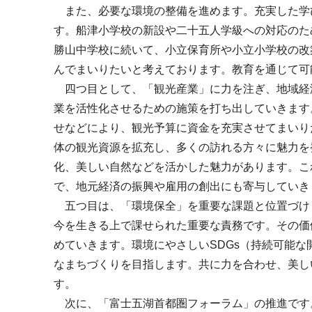
また、必要な環境の整備を進めます。充実した学
す。船津小学校の新設や二十五人学級への対応のた
勝山中学校に続いて、小立保育所や小立小学校の改
んでまいりたいと考えております。教育を通じて可
四つ目として、「観光産業」に力を注ぎ、地域経
業を活性化させるための施策を打ち出していきます
せなどにより、観光予算に資金を充実させてまいり
体の観光資源を拡充し、多くの訪れる方々に魅力を
化、美しい自然などを活かした魅力があります。こ
で、地元経済の振興や雇用の創出にも寄与していき
五つ目は、「環境保全」を重要な課題と位置づけ
今を生きる上で課せられた重要な責務です。その価
めていきます。環境にやさしいSDGs（持続可能
なまちづくりを目指します。共に力を合わせ、美し
す。
次に、「富士五湖首都圏フォーラム」の推進です