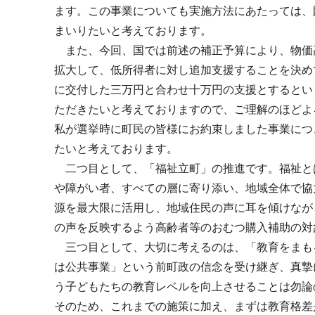
ます。この事業についても実施方法にあたっては、
まいりたいと考えております。
また、今回、国では前述の補正予算により、物価
拡大して、低所得者に対し追加支援することを決め
に交付した三万円と合わせ十万円の支援とするとい
ただきたいと考えておりますので、ご理解のほどよ
私が選挙時に町民の皆様にお約束しました事業につ
たいと考えております。
二つ目として、「福祉立町」の推進です。福祉と
や障がい者、すべての層に寄り添い、地域全体で協
源を最大限に活用し、地域住民の声に耳を傾けなが
の声を反映するよう高齢者等のおむつ購入補助の対
三つ目として、大切に考えるのは、「教育をまも
は公共事業」という前町政の信念を受け継ぎ、真摯
う子どもたちの教育レベルを向上させることは勿論
そのため、これまでの施策に加え、まずは教育格差