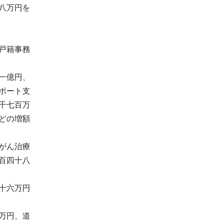
八万円を
戸籍事務
一億円、
ポート支
千七百万
どの増額
がん治療
百四十八
十六万円
万円、道