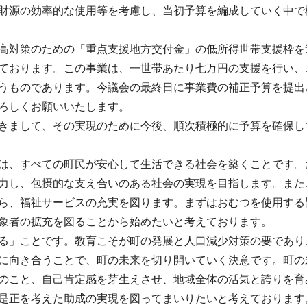
財源の効率的な使用等を考慮し、当初予算を編成していく中で
高対策のための「重点支援地方交付金」の低所得世帯支援枠を
ております。この事業は、一世帯あたり七万円の支援を行い、
うものであります。今議会の最終日に事業費の補正予算を提出
ろしくお願いいたします。
きまして、その実現のために今後、順次積極的に予算を確保し
は、すべての町民が安心して生活できる社会を築くことです。
力し、包摂的な支え合いのある社会の実現を目指します。また
ら、福祉サービスの充実を図ります。まずはおむつを使用する
象者の拡充を図ることから始めたいと考えております。
る」ことです。教育こそが町の発展と人口減少対策の要であり
に向き合うことで、町の未来を切り開いていく決意です。町の
のこと、自己肯定感を芽生えさせ、地域全体の活気と誇りを育
是正を考えた助成の実現を図ってまいりたいと考えております