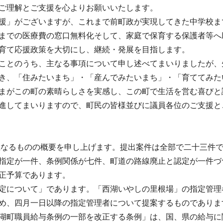
ご理解とご支援を心よりお願いいたします。
援」がございますが、これまで前町政が実現してきた中学校ま
までの医療費の窓口無料化そして、家庭で保育する保護者等へ
育て応援政策を大切にし、継続・発展を目指します。
ことのうち、主なる事項について申し述べてまいりましたが、
き、「住みたいまち」・「産んでみたいまち」・「育ててみた
まがこの町の素晴らしさを実感し、この町で生活を営む喜びと
進してまいりますので、町民の皆様並びに議員各位のご支援と
なるものの概要を申し上げます。提出案件は全部で二十三件で
指定が一件、条例関係が七件、町道の路線廃止と認定が一件づ
正予算であります。
定について」であります。「西湖いやしの里根場」の指定管理
め、四月一日以降の指定管理者について提案するものでありま
湖町職員給与条例の一部を改正する条例」は、国、県の給与に