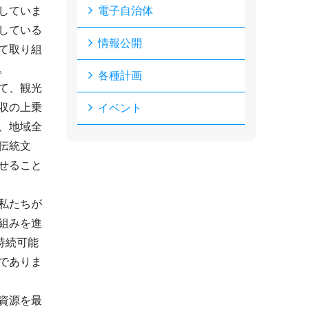
していま
電子自治体
している
情報公開
て取り組
。
各種計画
て、観光
収の上乗
イベント
、地域全
伝統文
せること
私たちが
組みを進
持続可能
でありま
資源を最