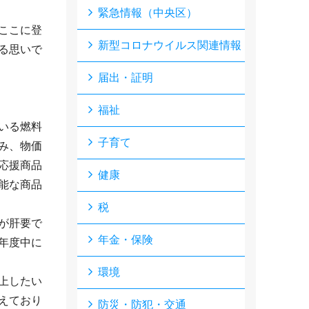
緊急情報（中央区）
ここに登
新型コロナウイルス関連情報
る思いで
届出・証明
福祉
いる燃料
子育て
み、物価
応援商品
健康
能な商品
税
が肝要で
年金・保険
年度中に
環境
上したい
えており
防災・防犯・交通