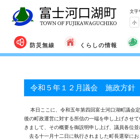
文字
小
くらしの情報
防災無線
令和５年１２月議会 施政方針
本日ここに、令和五年第四回富士河口湖町議会定
後の町政運営に対する所信の一端を申し上げさせて
きまして、その概要を御説明申し上げ、議員各位並
去る十一月十二日に執行されました町長選挙にお