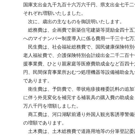
国庫支出金九千九百十六万六千円、県支出金七千二
それぞれ増額いたしました。
次に、歳出の主なものを御説明いたします。
総務費は、企画費で新築住宅建築等奨励金四十五
へのマイナンバー制度導入に係る費用一千三十七万
民生費は、社会福祉総務費で、国民健康保険特別
老人福祉費で、介護保険特別会計繰出金二千二百十
援事業費、ひとり親家庭等医療費助成金など百四十
円、民間保育事業所おむつ処理機器等設備補助金九
であります。
衛生費は、予防費で、帯状疱疹接種委託料の追加
に伴う外見変化を補完する補装具の購入費の助成金
万八千円を増額しました。
商工費は、河口湖駅前通り外国人観光客誘導警備
の増額であります。
土木費は、土木総務費で道路用地等の分筆登記委