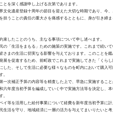
ことを深く感謝申し上げる次第であります。
界文化遺産登録十周年の節目を迎えた大切な時期であり、今、
を担うことの責任の重大さを痛感するとともに、身が引き締ま
約束したことのうち、主なる事項について申し述べます。
民の「生活をまもる」ための施策の実施です。これまで続いて
皆さまの生活に切実なる影響を与えております。このことを鑑
発展を促進するため、前町政でこれまで実施してきた「くらし
にした、そして生活に必要な様々なものを町内において購入可
す。
第一次補正予算の内容等を精査した上で、早急に実施すること
和六年度当初予算を編成していく中で実施方法等を決定し、本
す。
ペイ等を活用した給付事業について経費を新年度当初予算に計
民生活を守り、地域経済に一層の活力を与えてまいりたいと考