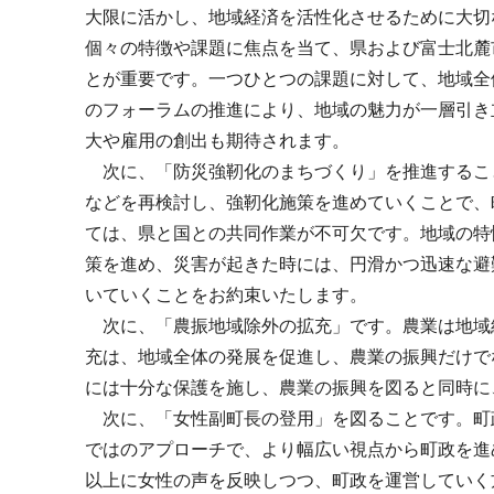
大限に活かし、地域経済を活性化させるために大切
個々の特徴や課題に焦点を当て、県および富士北麓
とが重要です。一つひとつの課題に対して、地域全
のフォーラムの推進により、地域の魅力が一層引き
大や雇用の創出も期待されます。
次に、「防災強靭化のまちづくり」を推進するこ
などを再検討し、強靭化施策を進めていくことで、
ては、県と国との共同作業が不可欠です。地域の特
策を進め、災害が起きた時には、円滑かつ迅速な避
いていくことをお約束いたします。
次に、「農振地域除外の拡充」です。農業は地域
充は、地域全体の発展を促進し、農業の振興だけで
には十分な保護を施し、農業の振興を図ると同時に
次に、「女性副町長の登用」を図ることです。町
ではのアプローチで、より幅広い視点から町政を進
以上に女性の声を反映しつつ、町政を運営していく