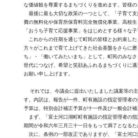
な価値観を尊重するまちづくりを進めます。皆様の
最後に最も大切な政策の一つとして、「子育て支
費の無料化や保育所保育料完全無償化事業、高校生
「おうち子育て応援事業」をはじめとする様々な子
これからの任期を通じて町民の皆様とお約束した
方々がこれまで育て上げてきた社会基盤をさらに磨
ち」・「働いてみたいまち」として、町民のみなさ
世代につなげ、希望と笑顔あふれるまちづくりに邁
お願い申し上げます。
それでは、今議会に提出いたしました議案等の主
す。内訳は、報告が一件、町有施設の指定管理者の
予算は、特別会計補正予算が十一件及び一般会計補
まず、「富士河口湖町町有施設の指定管理者の指
期間が令和六年三月三十一日をもって満了となるた
次に、条例の一部改正でありますが、「富士河口