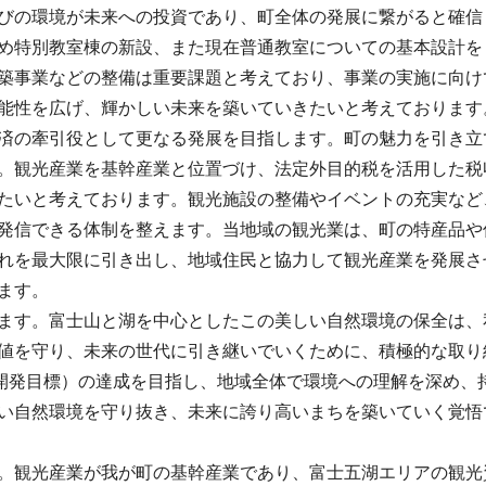
びの環境が未来への投資であり、町全体の発展に繋がると確信
め特別教室棟の新設、また現在普通教室についての基本設計を
築事業などの整備は重要課題と考えており、事業の実施に向け
能性を広げ、輝かしい未来を築いていきたいと考えております
済の牽引役として更なる発展を目指します。町の魅力を引き立
。観光産業を基幹産業と位置づけ、法定外目的税を活用した税
たいと考えております。観光施設の整備やイベントの充実など
発信できる体制を整えます。当地域の観光業は、町の特産品や
れを最大限に引き出し、地域住民と協力して観光産業を発展さ
ます。
ます。富士山と湖を中心としたこの美しい自然環境の保全は、
値を守り、未来の世代に引き継いでいくために、積極的な取り
な開発目標）の達成を目指し、地域全体で環境への理解を深め、
い自然環境を守り抜き、未来に誇り高いまちを築いていく覚悟
。観光産業が我が町の基幹産業であり、富士五湖エリアの観光