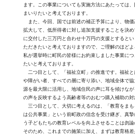
ます。この事業についても実施方法にあたっては、
まいりたいと考えております。
また、今回、国では前述の補正予算により、物価
拡大して、低所得者に対し追加支援することを決め
に交付した三万円と合わせ十万円の支援とするとい
ただきたいと考えておりますので、ご理解のほどよ
私が選挙時に町民の皆様にお約束しました事業につ
たいと考えております。
二つ目として、「福祉立町」の推進です。福祉と
や障がい者、すべての層に寄り添い、地域全体で協
源を最大限に活用し、地域住民の声に耳を傾けなが
の声を反映するよう高齢者等のおむつ購入補助の対
三つ目として、大切に考えるのは、「教育をまも
は公共事業」という前町政の信念を受け継ぎ、真摯
う子どもたちの教育レベルを向上させることは勿論
そのため、これまでの施策に加え、まずは教育格差