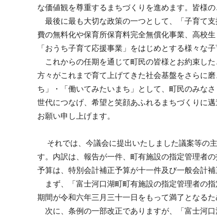
な価値観を尊重するまちづくりを進めます。皆様の
最後に最も大切な政策の一つとして、「子育て支
費の無料化や保育所保育料完全無償化事業、高校生
「おうち子育て応援事業」をはじめとする様々な子
これからの任期を通じて町民の皆様とお約束した
方々がこれまで育て上げてきた社会基盤をさらに磨
ち」・「働いてみたいまち」として、町民のみなさ
世代につなげ、希望と笑顔あふれるまちづくりに邁
お願い申し上げます。
それでは、今議会に提出いたしました議案等の主
す。内訳は、報告が一件、町有施設の指定管理者の
予算は、特別会計補正予算が十一件及び一般会計補
まず、「富士河口湖町町有施設の指定管理者の指
期間が令和六年三月三十一日をもって満了となるた
次に、条例の一部改正でありますが、「富士河口