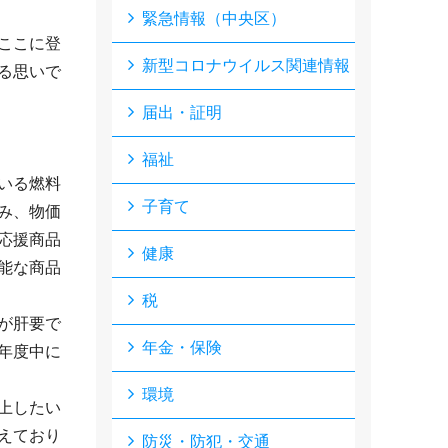
緊急情報（中央区）
ここに登
新型コロナウイルス関連情報
る思いで
届出・証明
福祉
いる燃料
子育て
み、物価
応援商品
健康
能な商品
税
が肝要で
年金・保険
年度中に
環境
上したい
えており
防災・防犯・交通