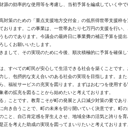
財源の効率的な使用等を考慮し、当初予算を編成していく中で
高対策のための「重点支援地方交付金」の低所得世帯支援枠を
ております。この事業は、一世帯あたり七万円の支援を行い、
うものであります。今議会の最終日に事業費の補正予算を提出
ろしくお願いいたします。
きまして、その実現のために今後、順次積極的に予算を確保し
は、すべての町民が安心して生活できる社会を築くことです。
力し、包摂的な支え合いのある社会の実現を目指します。また
ら、福祉サービスの充実を図ります。まずはおむつを使用する
象者の拡充を図ることから始めたいと考えております。
る」ことです。教育こそが町の発展と人口減少対策の要であり
に向き合うことで、町の未来を切り開いていく決意です。町の
のこと、自己肯定感を芽生えさせ、地域全体の活気と誇りを育
是正を考えた助成の実現を図ってまいりたいと考えております