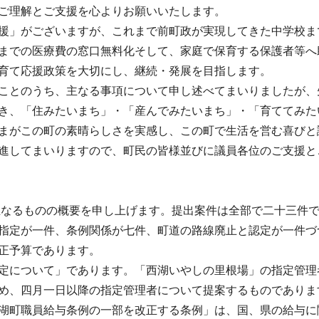
ご理解とご支援を心よりお願いいたします。
援」がございますが、これまで前町政が実現してきた中学校ま
までの医療費の窓口無料化そして、家庭で保育する保護者等へ
育て応援政策を大切にし、継続・発展を目指します。
ことのうち、主なる事項について申し述べてまいりましたが、
き、「住みたいまち」・「産んでみたいまち」・「育ててみた
まがこの町の素晴らしさを実感し、この町で生活を営む喜びと
進してまいりますので、町民の皆様並びに議員各位のご支援と
なるものの概要を申し上げます。提出案件は全部で二十三件で
指定が一件、条例関係が七件、町道の路線廃止と認定が一件づ
正予算であります。
定について」であります。「西湖いやしの里根場」の指定管理
め、四月一日以降の指定管理者について提案するものでありま
湖町職員給与条例の一部を改正する条例」は、国、県の給与に