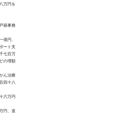
八万円を
戸籍事務
一億円、
ポート支
千七百万
どの増額
がん治療
百四十八
十六万円
万円、道