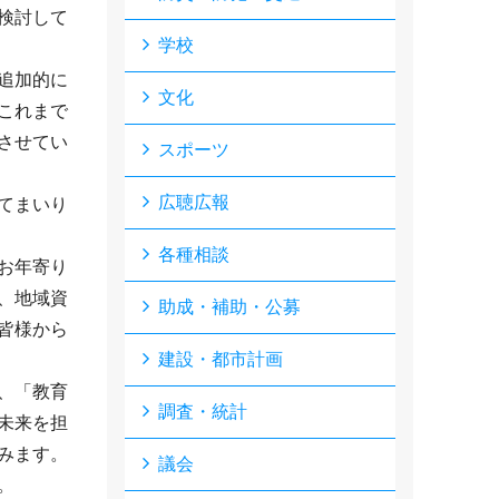
検討して
学校
追加的に
文化
これまで
させてい
スポーツ
広聴広報
てまいり
各種相談
お年寄り
、地域資
助成・補助・公募
皆様から
建設・都市計画
、「教育
調査・統計
未来を担
みます。
議会
。