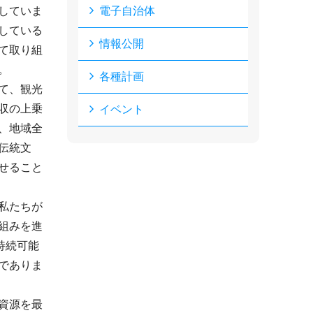
していま
電子自治体
している
情報公開
て取り組
。
各種計画
て、観光
収の上乗
イベント
、地域全
伝統文
せること
私たちが
組みを進
持続可能
でありま
資源を最