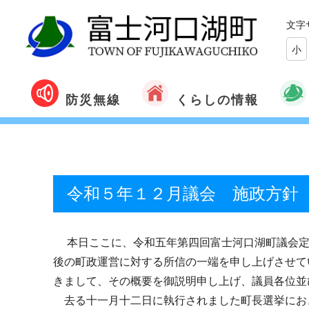
文字
小
くらしの情報
防災無線
令和５年１２月議会 施政方針
本日ここに、令和五年第四回富士河口湖町議会定
後の町政運営に対する所信の一端を申し上げさせて
きまして、その概要を御説明申し上げ、議員各位並
去る十一月十二日に執行されました町長選挙にお