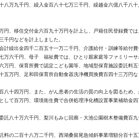
十八万九千円、繰入金百八十七万三千円、繰越金六億八千八十
万円、移住交付金六百九十万円を計上し、戸籍住民登録費では
三千円などを計上しました。
会計繰出金四千二百五十一万二千円、介護給付・訓練等給付費
七万六千円、母子 福祉費では、ひとり親家庭等ファミリーサ
六万円、保育所費で認定こども園等、地域型保育施設委託料五
十五万円、足和田保育所自動食器洗浄機買換費百四十三万円な
百八十四万円、また、がん患者の生活の質の向上を図るため、
として百万円、環境衛生費で合併処理浄化槽設置事業補助金四
委託八十万六千円、梨川もみじ回廊・大池公園樹木整備費百九
託料の二百十八万二千円、西湖桑留尾急傾斜事業増額分百十五