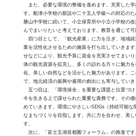
また、必要な環境の整備を進めます。充実した学
す。船津小学校の新設や二十五人学級への対応のた
勝山中学校に続いて、小立保育所や小立小学校の改
んでまいりたいと考えております。教育を通じて可
四つ目として、「観光産業」に力を注ぎ、地域経
業を活性化させるための施策を打ち出していきます
せなどにより、観光予算に資金を充実させてまいり
体の観光資源を拡充し、多くの訪れる方々に魅力を
化、美しい自然などを活かした魅力があります。こ
で、地元経済の振興や雇用の創出にも寄与していき
五つ目は、「環境保全」を重要な課題と位置づけ
今を生きる上で課せられた重要な責務です。その価
めていきます。環境にやさしいSDGs（持続可能
なまちづくりを目指します。共に力を合わせ、美し
す。
次に、「富士五湖首都圏フォーラム」の推進です