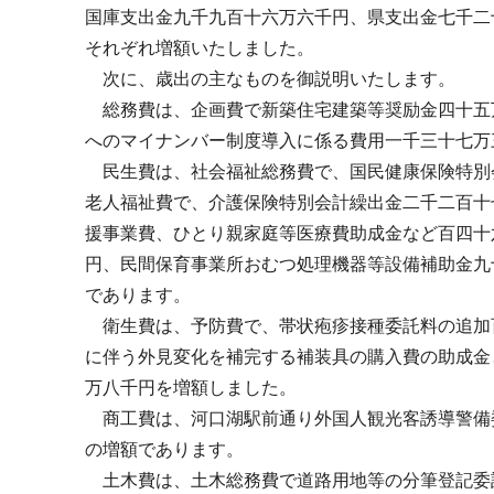
国庫支出金九千九百十六万六千円、県支出金七千二
それぞれ増額いたしました。
次に、歳出の主なものを御説明いたします。
総務費は、企画費で新築住宅建築等奨励金四十五
へのマイナンバー制度導入に係る費用一千三十七万
民生費は、社会福祉総務費で、国民健康保険特別
老人福祉費で、介護保険特別会計繰出金二千二百十
援事業費、ひとり親家庭等医療費助成金など百四十
円、民間保育事業所おむつ処理機器等設備補助金九
であります。
衛生費は、予防費で、帯状疱疹接種委託料の追加
に伴う外見変化を補完する補装具の購入費の助成金
万八千円を増額しました。
商工費は、河口湖駅前通り外国人観光客誘導警備
の増額であります。
土木費は、土木総務費で道路用地等の分筆登記委