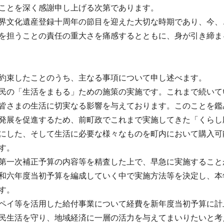
ことを深く感謝申し上げる次第であります。
界文化遺産登録十周年の節目を迎えた大切な時期であり、今、
を担うことの責任の重大さを痛感するとともに、身が引き締ま
約束したことのうち、主なる事項について申し述べます。
民の「生活をまもる」ための施策の実施です。これまで続いて
皆さまの生活に切実なる影響を与えております。このことを鑑
発展を促進するため、前町政でこれまで実施してきた「くらし
にした、そして生活に必要な様々なものを町内において購入可
す。
第一次補正予算の内容等を精査した上で、早急に実施すること
和六年度当初予算を編成していく中で実施方法等を決定し、本
す。
ペイ等を活用した給付事業について経費を新年度当初予算に計
民生活を守り、地域経済に一層の活力を与えてまいりたいと考