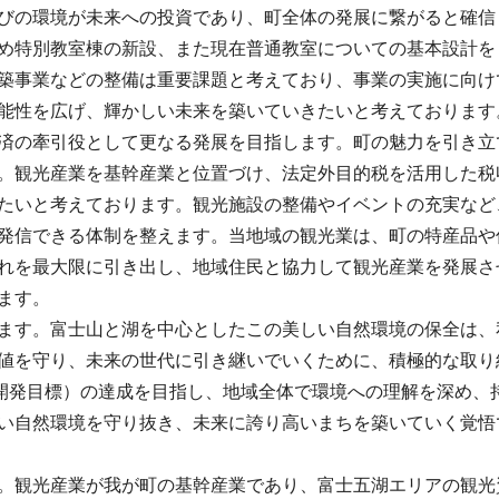
びの環境が未来への投資であり、町全体の発展に繋がると確信
め特別教室棟の新設、また現在普通教室についての基本設計を
築事業などの整備は重要課題と考えており、事業の実施に向け
能性を広げ、輝かしい未来を築いていきたいと考えております
済の牽引役として更なる発展を目指します。町の魅力を引き立
。観光産業を基幹産業と位置づけ、法定外目的税を活用した税
たいと考えております。観光施設の整備やイベントの充実など
発信できる体制を整えます。当地域の観光業は、町の特産品や
れを最大限に引き出し、地域住民と協力して観光産業を発展さ
ます。
ます。富士山と湖を中心としたこの美しい自然環境の保全は、
値を守り、未来の世代に引き継いでいくために、積極的な取り
な開発目標）の達成を目指し、地域全体で環境への理解を深め、
い自然環境を守り抜き、未来に誇り高いまちを築いていく覚悟
。観光産業が我が町の基幹産業であり、富士五湖エリアの観光