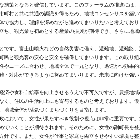
な施策となると確信しています。このフォーラムの推進には、
市町村と共に共通の認識を得るため、地域コンセンサスを築い
体で協力し、理解を深めながら進めてまいりたいと考えており
立ち、観光業を初めとする産業の振興が期待でき、さらに地域
とです。富士山噴火などの自然災害に備え、避難地、避難路、
町民と観光客の安心と安全を確保してまいります。この取り組
性やニーズに合わせ、地域全体で一丸となり、迅速かつ効果的
難・対応ができるように努めてまいります。未来に向けた強い
経済や食料自給率を向上させるうえで不可欠ですが、農振地域
なく、住民の生活向上にも寄与するものと考えております。優
、地域全体が活気づくまちづくりを目指します。
政において、女性が果たすべき役割や視点は非常に重要です。
めていくことが期待されます。そのために、女性の副町長を登
方針です。また、女性が仕事と家庭を両立させやすい環境を整