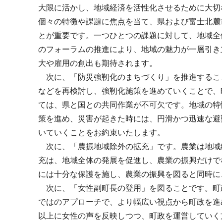
大限に活かし、地域経済を活性化させるために大切
個々の特徴や課題に焦点を当て、県および富士北麓
とが重要です。一つひとつの課題に対して、地域全
のフォーラムの推進により、地域の魅力が一層引き
大や雇用の創出も期待されます。
次に、「防災強靭化のまちづくり」を推進するこ
などを再検討し、強靭化施策を進めていくことで、
ては、県と国との共同作業が不可欠です。地域の特
策を進め、災害が起きた時には、円滑かつ迅速な避
いていくことをお約束いたします。
次に、「農振地域除外の拡充」です。農業は地域
充は、地域全体の発展を促進し、農業の振興だけで
には十分な保護を施し、農業の振興を図ると同時に
次に、「女性副町長の登用」を図ることです。町
ではのアプローチで、より幅広い視点から町政を進
以上に女性の声を反映しつつ、町政を運営していく