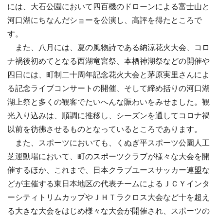
には、大石公園において四百機のドローンによる富士山と
河口湖にちなんだショーを公演し、高評を得たところで
す。
また、八月には、夏の風物詩である納涼花火大会、コロ
ナ禍後初めてとなる西湖竜宮祭、本栖神湖祭などの開催や
四日には、町制二十周年記念花火大会と茅原実里さんによ
る記念ライブコンサートの開催、そして締め括りの河口湖
湖上祭と多くの観客でたいへんな賑わいをみせました。観
光入り込みは、順調に推移し、シーズンを通してコロナ禍
以前を彷彿させるものとなっているところであります。
また、スポーツにおいても、くぬぎ平スポーツ公園人工
芝運動場において、町のスポーツクラブが様々な大会を開
催するほか、これまで、日本クラブユースサッカー連盟な
どが主催する東日本地区の代表チームによるＪＣＹインタ
ーシティトリムカップやＪＨＴラクロス大会など十を超え
る大きな大会をはじめ様々な大会が開催され、スポーツの