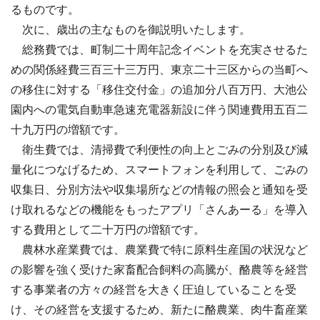
るものです。
次に、歳出の主なものを御説明いたします。
総務費では、町制二十周年記念イベントを充実させるた
めの関係経費三百三十三万円、東京二十三区からの当町へ
の移住に対する「移住交付金」の追加分八百万円、大池公
園内への電気自動車急速充電器新設に伴う関連費用五百二
十九万円の増額です。
衛生費では、清掃費で利便性の向上とごみの分別及び減
量化につなげるため、スマートフォンを利用して、ごみの
収集日、分別方法や収集場所などの情報の照会と通知を受
け取れるなどの機能をもったアプリ「さんあーる」を導入
する費用として二十万円の増額です。
農林水産業費では、農業費で特に原料生産国の状況など
の影響を強く受けた家畜配合飼料の高騰が、酪農等を経営
する事業者の方々の経営を大きく圧迫していることを受
け、その経営を支援するため、新たに酪農業、肉牛畜産業