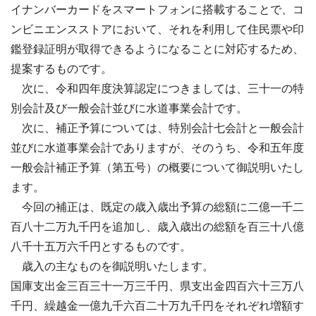
イナンバーカードをスマートフォンに搭載することで、コ
ンビニエンスストアにおいて、それを利用して住民票や印
鑑登録証明が取得できるようになることに対応するため、
提案するものです。
次に、令和四年度決算認定につきましては、三十一の特
別会計及び一般会計並びに水道事業会計です。
次に、補正予算については、特別会計七会計と一般会計
並びに水道事業会計でありますが、そのうち、令和五年度
一般会計補正予算（第五号）の概要について御説明いたし
ます。
今回の補正は、既定の歳入歳出予算の総額に二億一千二
百八十二万九千円を追加し、歳入歳出の総額を百三十八億
八千十五万六千円とするものです。
歳入の主なものを御説明いたします。
国庫支出金三百三十一万三千円、県支出金四百六十三万八
千円、繰越金一億九千六百二十万九千円をそれぞれ増額す