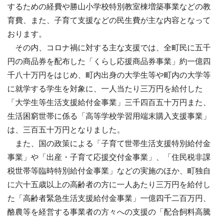
するための経費や勝山小学校特別教室棟増築事業などの教
育費、また、子育て支援などの民生費が主な内容となって
おります。
その内、コロナ禍に対する主な支援では、全町民に五千
円の商品券を配布した「くらし応援商品券事業」約一億四
千八十万円をはじめ、町内出身の大学生等や町内の大学等
に就学する学生を対象に、一人当たり三万円を給付した
「大学生等生活支援給付金事業」三千四百五十万円また、
生活困窮世帯に係る「高等学校学習用端末購入支援事業」
は、三百五十万円となりました。
また、国の政策による「子育て世帯生活支援特別給付金
事業」や「出産・子育て応援交付金事業」、「住民税非課
税世帯等臨時特別給付金事業」などの実施のほか、町独自
に六十五歳以上の高齢者の方に一人あたり三万円を給付し
た「高齢者緊急生活支援給付金事業」一億四千二百万円、
酪農等を経営する事業者の方々への支援の「配合飼料高騰