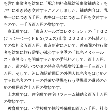
を営む事業者を対象に「配合飼料高騰対策事業補助金」を
昨年に引き続き交付することとしました。補助内容は、乳
牛一頭につき五千円、肉牛は一頭につき二千円を交付する
もので、一千五百万円の増額です。
商工費では、「東京ガールズコレクション」の「ＴＧＣ
(ティジーシー) ＦＥＳ(フェス) 山梨 ２０２３」の協賛とし
ての負担金五百万円、東京新宿において、首都圏の旅行業
者を対象に旅行需要が減少する冬季の「観光ＰＲセール
ス・商談会」を開催するための委託料として、百十万円、
また、道の駅かつやまの特産品売場増設工事一千三百八十
万円、そして、河口湖駅前周辺の外国人観光客をはじめと
する観光客のマナーの啓蒙や誘導を行う誘導員の継続のた
めの費用百六十万円の増額です。
土木費では、住宅費で住宅リフォーム補助金百五十万円
の増額です。
教育費では、小学校費で施設整備費四百万八千円、社会