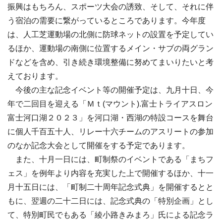
振興はもちろん、スポーツ大会の誘致、そして、それに伴
う宿泊の需要に繋がっているところであります。今年度
は、人工芝運動場の北側に防球ネットの設置を予定してい
るほか、運動場の南側に位置するメイン・サブの両グラン
ドなどを含め、引き続き環境整備に努めてまいりたいと考
えております。
今後の主な記念イベント等の開催予定は、九月十日、今
年で二回目を迎える「Ｍｔ(マウント).富士トライアスロン
富士河口湖２０２３」を河口湖・西湖の特設コースを舞台
に個人千百五十人、リレー十六チームのアスリートの参加
のなか記念大会として開催をする予定であります。
また、十月一日には、町制祭のイベントである「まちフ
ェス」を例年より内容を充実した上で開催するほか、十一
月十五日には、「町制二十周年記念式典」を開催するとと
もに、翌週の二十二日には、記念式典の「特別企画」とし
て、特別町民でもある「綾小路きみまろ」氏による記念ラ