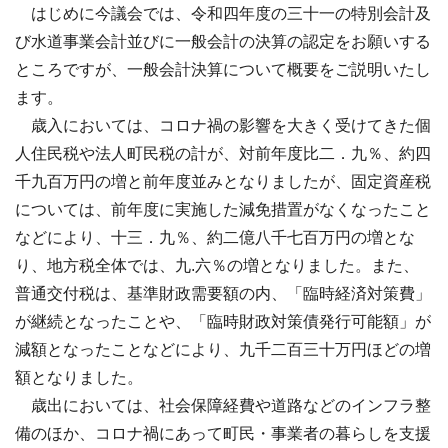
はじめに今議会では、令和四年度の三十一の特別会計及
び水道事業会計並びに一般会計の決算の認定をお願いする
ところですが、一般会計決算について概要をご説明いたし
ます。
歳入においては、コロナ禍の影響を大きく受けてきた個
人住民税や法人町民税の計が、対前年度比二．九％、約四
千九百万円の増と前年度並みとなりましたが、固定資産税
については、前年度に実施した減免措置がなくなったこと
などにより、十三．九％、約二億八千七百万円の増とな
り、地方税全体では、九.六％の増となりました。また、
普通交付税は、基準財政需要額の内、「臨時経済対策費」
が継続となったことや、「臨時財政対策債発行可能額」が
減額となったことなどにより、九千二百三十万円ほどの増
額となりました。
歳出においては、社会保障経費や道路などのインフラ整
備のほか、コロナ禍にあって町民・事業者の暮らしを支援