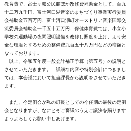
教育費で、富士ヶ嶺公民館ほか改修費補助金として、百九
十二万九千円、富士河口湖音楽のまちづくり事業実行委員
会補助金五百万円、富士河口湖町オーストリア音楽国際交
流委員会補助金一千五十五万円、保健体育費では、小立小
学校の運動場の夜間照明設備を改修し照度を上げ、より安
全な環境とするための整備費九百五十八万円などの増額と
なっております。
以上、令和五年度一般会計補正予算（第五号）の説明と
させていただきます。 詳細な内容や特別会計につきまし
ては、本会議において担当課長から説明をさせていただき
ます。
また、今定例会が私の町長としての今任期の最後の定例
会となりますが、なにとぞご審議のうえご議決を賜ります
ようよろしくお願い申しあげます。