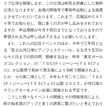
イブ公演を開催します。この公演は町民を対象にした無料
公演となりますが、会場の関係等で事前申込制による抽選
とさせていただいております。これまで、広報誌やＣＡＴ
Ｖ等でお知らせし、既に多くの方が申し込みをされており
ますが、申込期限が今月十四日までとなっておりますので
希望される方は申し込み下さるようお願いいたします。
また、これらの記念イベントのほか、今年で三年目とな
る「富士山河口湖ピアノフェスティバル」を九月十五日か
ら十八日までの四日間、開催するほか、昨年「東京ガール
ズコレクション」の「ＴＧＣ(ティジーシー) ＦＥＳ(フェ
ス)」が山梨県で初めて県主催により当町で開催されまし
たが、その第二弾として、今年も十月二十二日に「ＴＧＣ
(ティジーシー) ＦＥＳ(フェス) 山梨 ２０２３」が河口湖ス
テラシアターをメイン会場に開催される予定です。
こうした様々なイベントの開催とその情報発信により、
町の知名度のアップと多くの誘客に繋げたいと考えており