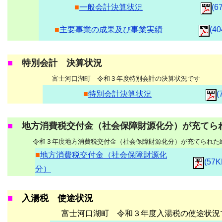
■
一般会計決算状況
(6
■
主要事業の成果及び事業実績
(40
■
特別会計 決算状況
富士河口湖町 令和３年度特別会計の決算状況です
■
特別会計決算状況
(
■
地方消費税交付金（社会保障財源化分）が充てら
令和３年度地方消費税交付金（社会保障財源化分）が充てられた
■
地方消費税交付金（社会保障財源化
(57K
分）
■
入湯税 使途状況
富士河口湖町 令和３年度入湯税の使途状況