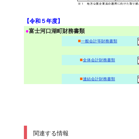
【令和５年度】
●
富士河口湖町財務書類
■
一般会計等財務書類
■
全体会計財務書類
■
連結会計財務書類
関連する情報