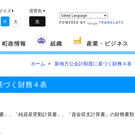
サイズ
背景色
中
大
POWERED BY
TRANSLATE
町政情報
組織
産業・ビジネス
ホーム
新地方公会計制度に基づく財務４表
基づく財務４表
書」、「純資産変動計算書」、「資金収支計算書」の財務書類
。