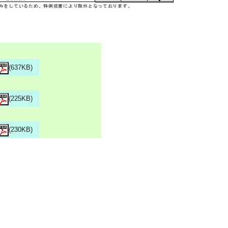
(637KB)
(225KB)
(230KB)