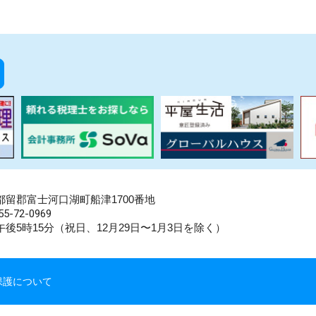
県南都留郡富士河口湖町船津1700番地
5-72-0969
後5時15分（祝日、12月29日〜1月3日を除く）
保護について