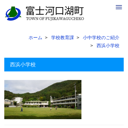
Togg
navig
ホーム
学校教育課
小中学校のご紹介
西浜小学校
西浜小学校