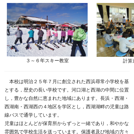
３～６年スキー教室
計算
本校は明治２５年７月に創立された西浜尋常小学校を基
とする，歴史の長い学校です。河口湖と西湖の中間に位置
し，豊かな自然に恵まれた地域にあります。長浜・西湖・
西湖南・西湖西の４地区を学区とし，西湖湖畔の児童は路
線バスで通学しています。
児童はほとんどが保育所からずっと一緒であり，和やかな
雰囲気で学校生活を送っています。保護者及び地域の方々