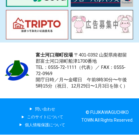
富士河口湖町役場
〒401-0392 山梨県南都留
郡富士河口湖町船津1700番地
TEL：0555-72-1111
（代表）／
FAX：0555-
72-0969
開庁日時／月〜金曜日 午前8時30分〜午後
5時15分（祝日、12月29日〜1月3日を除く）
問い合わせ
© FUJIKAWAGUCHIKO
このサイトについて
TOWN All Rights Reserved.
個人情報保護について