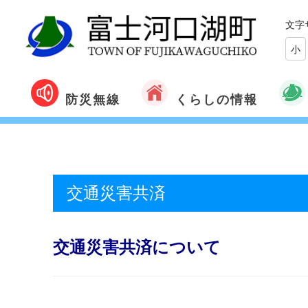
文字
小
くらしの情報
防災無線
交通災害共済
交通災害共済について