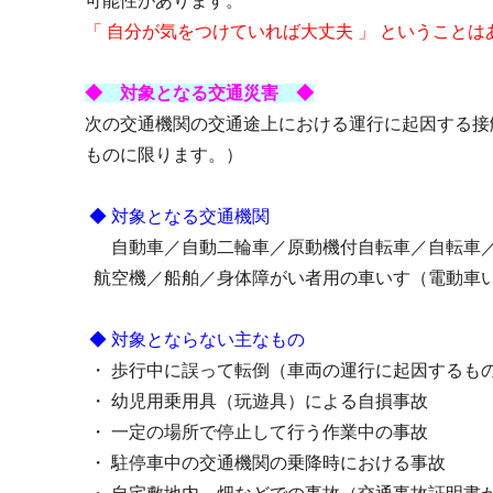
可能性があります。
「 自分が気をつけていれば大丈夫 」 ということは
◆ 対象となる交通災害 ◆
次の交通機関の交通途上における運行に起因する接
ものに限ります。）
◆ 対象となる交通機関
自動車／自動二輪車／原動機付自転車／自転車／
航空機／船舶／身体障がい者用の車いす（電動車
◆ 対象とならない主なもの
・ 歩行中に誤って転倒（車両の運行に起因するも
・ 幼児用乗用具（玩遊具）による自損事故
・ 一定の場所で停止して行う作業中の事故
・ 駐停車中の交通機関の乗降時における事故