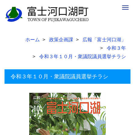
Togg
navig
ホーム
政策企画課
広報「富士河口湖」
令和３年
令和３年１０月・衆議院議員選挙チラシ
令和３年１０月・衆議院議員選挙チラシ