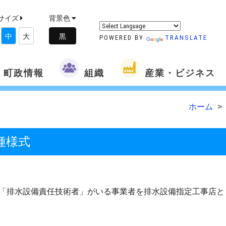
サイズ
背景色
中
大
POWERED BY
TRANSLATE
町政情報
組織
産業・ビジネス
ホーム
種様式
「排水設備責任技術者」がいる事業者を排水設備指定工事店と