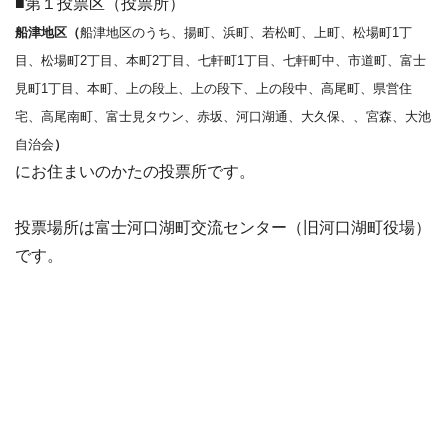
■第１投票区（投票所）
船津地区（
船津地区のうち、揚町、浜町、若松町、上町、松場町
1
丁
目、松場町
2
丁目、本町
2
丁目、七軒町
1
丁目、七軒町中、市道町、
富士
見町
1
丁目、
本町、上の段上、上の段下、上の段中、高尾町、県営住
宅、高尾南町、富士見タウン、赤坂、河口湖通、大久保、、宮森、大池
自治会
）
にお住まいのかたの投票所です。
投票場所は富士河口湖町交流センター（旧河口湖町役場）
です。