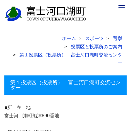
Togg
navig
ホーム
スポーツ
選挙
投票区と投票所のご案内
第１投票区（投票所） 富士河口湖町交流センタ
ー
第１投票区（投票所） 富士河口湖町交流セン
ター
■所 在 地
富士河口湖町船津890番地