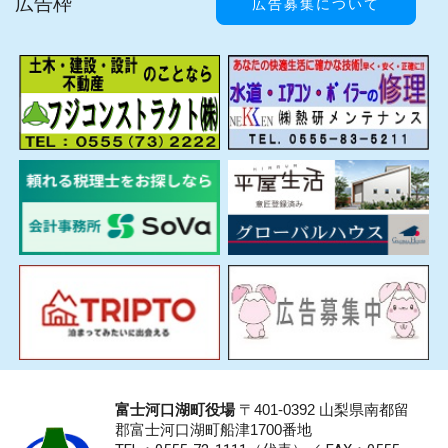
広告枠
広告募集について
富士河口湖町役場
〒401-0392 山梨県南都留
郡富士河口湖町船津1700番地