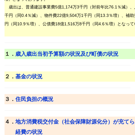
歳出は、普通建設事業費
5
億
1,174
万
3
千円（対前年比
76.1％減
）、
千円（同
0.4
％減）、物件費
22
億
9,504
万1千
円（同
13.3
％増）、補助
円（同
10.9
％増）、公債費
18
億
1,516
万
8
千円（同
4.6％
増）となって
１．
歳入歳出当初予算額の状況及び町債の状況
２．
基金の状況
３．
住民負担の概況
４．
地方消費税交付金（社会保障財源化分）が充てら
経費の状況