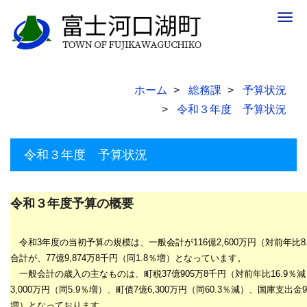
Togg
navig
ホーム
総務課
予算状況
令和３年度 予算状況
令和３年度 予算状況
令和３年度予算の概要
令和3年度の当初予算の規模は、一般会計が
116
億
2,600
万円（対前年比
8
合計が、
77
億9,874
万8千
円（同
1.8
％増）となっています。
一般会計の歳入の主なものは、町税
37
億
905
万8千
円（対前年比16
.9
％減
3,000万
円（同
5.9
％増）、町債
7
億
6,300
万円（同
60.3
％減）、国庫支出金
9
増）となっております。