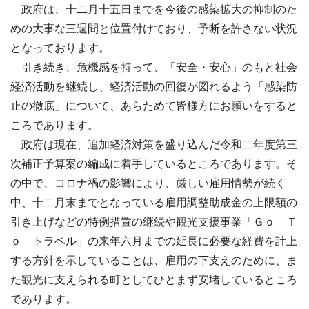
政府は、十二月十五日までを今後の感染拡大の抑制のた
めの大事な三週間と位置付けており、予断を許さない状況
となっております。
引き続き、危機感を持って、「安全・安心」のもと社会
経済活動を継続し、経済活動の回復が図れるよう「感染防
止の徹底」について、あらためて皆様方にお願いをすると
ころであります。
政府は現在、追加経済対策を盛り込んだ令和二年度第三
次補正予算案の編成に着手しているところであります。そ
の中で、コロナ禍の影響により、厳しい雇用情勢が続く
中、十二月末までとなっている雇用調整助成金の上限額の
引き上げなどの特例措置の継続や観光支援事業「Ｇｏ Ｔ
ｏ トラベル」の来年六月までの延長に必要な経費を計上
する方針を示していることは、雇用の下支えのために、ま
た観光に支えられる町としてひとまず安堵しているところ
であります。