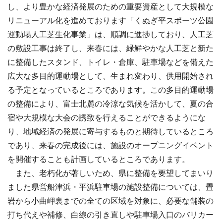
し、より豊かな経済発展のための重要資産として大規模な
リニューアル化を進めております「くぬぎ平スポーツ公園
運動場人工芝生化事業」は、順調に進捗しており、人工芝
の敷設工事は終了し、来春には、緑鮮やかな人工芝と新た
に整備したスタンド、トイレ・倉庫、駐車場などを備えた
広大な多目的運動場として、生まれ変わり、供用開始され
る予定となっているところであります。この多目的運動場
の整備により、富士北麓の冷涼な気候を活かして、夏の合
宿や大規模な大会の誘致を行えることができるようにな
り、地域経済の発展に寄与するものと期待しているところ
であり、来春の完成後には、施設のオープニングイベント
を開催することも計画しているところであります。
また、老朽化が著しいため、県に整備を要望してまいり
ました県営船津浜・平浜駐車場の施設整備については、畳
岩から小曲岬裏までの全ての区域を対象に、必要な舗装の
打ち代えや補修、白線の引き直しや駐車場入口のバリカー