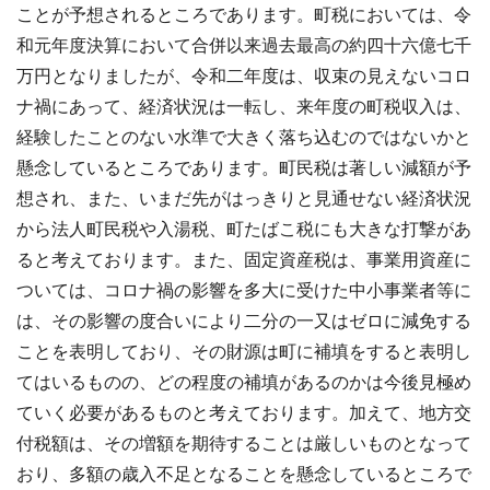
ことが予想されるところであります。町税においては、令
和元年度決算において合併以来過去最高の約四十六億七千
万円となりましたが、令和二年度は、収束の見えないコロ
ナ禍にあって、経済状況は一転し、来年度の町税収入は、
経験したことのない水準で大きく落ち込むのではないかと
懸念しているところであります。町民税は著しい減額が予
想され、また、いまだ先がはっきりと見通せない経済状況
から法人町民税や入湯税、町たばこ税にも大きな打撃があ
ると考えております。また、固定資産税は、事業用資産に
ついては、コロナ禍の影響を多大に受けた中小事業者等に
は、その影響の度合いにより二分の一又はゼロに減免する
ことを表明しており、その財源は町に補填をすると表明し
てはいるものの、どの程度の補填があるのかは今後見極め
ていく必要があるものと考えております。加えて、地方交
付税額は、その増額を期待することは厳しいものとなって
おり、多額の歳入不足となることを懸念しているところで