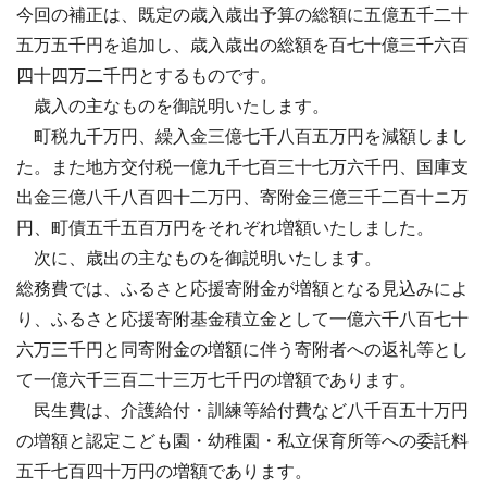
今回の補正は、既定の歳入歳出予算の総額に五億五千二十
五万五千円を追加し、歳入歳出の総額を百七十億三千六百
四十四万二千円とするものです。
歳入の主なものを御説明いたします。
町税九千万円、繰入金三億七千八百五万円を減額しまし
た。また地方交付税一億九千七百三十七万六千円、国庫支
出金三億八千八百四十二万円、寄附金三億三千二百十ニ万
円、町債五千五百万円をそれぞれ増額いたしました。
次に、歳出の主なものを御説明いたします。
総務費では、ふるさと応援寄附金が増額となる見込みによ
り、ふるさと応援寄附基金積立金として一億六千八百七十
六万三千円と同寄附金の増額に伴う寄附者への返礼等とし
て一億六千三百二十三万七千円の増額であります。
民生費は、介護給付・訓練等給付費など八千百五十万円
の増額と認定こども園・幼稚園・私立保育所等への委託料
五千七百四十万円の増額であります。