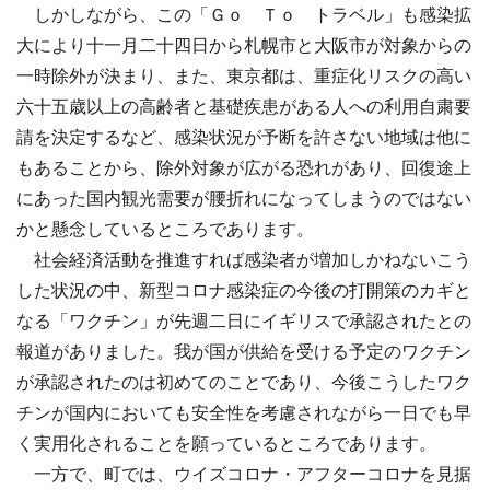
しかしながら、この「Ｇｏ Ｔｏ トラベル」も感染拡
大により十一月二十四日から札幌市と大阪市が対象からの
一時除外が決まり、また、東京都は、重症化リスクの高い
六十五歳以上の高齢者と基礎疾患がある人への利用自粛要
請を決定するなど、感染状況が予断を許さない地域は他に
もあることから、除外対象が広がる恐れがあり、回復途上
にあった国内観光需要が腰折れになってしまうのではない
かと懸念しているところであります。
社会経済活動を推進すれば感染者が増加しかねないこう
した状況の中、新型コロナ感染症の今後の打開策のカギと
なる「ワクチン」が先週二日にイギリスで承認されたとの
報道がありました。我が国が供給を受ける予定のワクチン
が承認されたのは初めてのことであり、今後こうしたワク
チンが国内においても安全性を考慮されながら一日でも早
く実用化されることを願っているところであります。
一方で、町では、ウイズコロナ・アフターコロナを見据