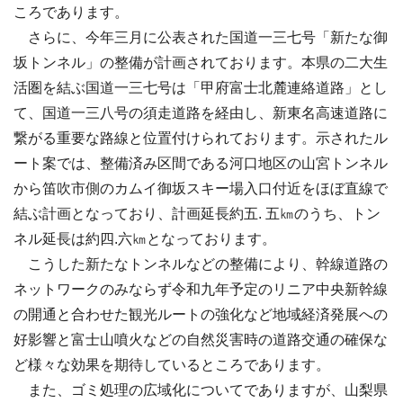
ころであります。
さらに、今年三月に公表された国道一三七号「新たな御
坂トンネル」の整備が計画されております。本県の二大生
活圏を結ぶ国道一三七号は「甲府富士北麓連絡道路」とし
て、国道一三八号の須走道路を経由し、新東名高速道路に
繋がる重要な路線と位置付けられております。示されたル
ート案では、整備済み区間である河口地区の山宮トンネル
から笛吹市側のカムイ御坂スキー場入口付近をほぼ直線で
結ぶ計画となっており、計画延長約五. 五㎞のうち、トン
ネル延長は約四.六㎞となっております。
こうした新たなトンネルなどの整備により、幹線道路の
ネットワークのみならず令和九年予定のリニア中央新幹線
の開通と合わせた観光ルートの強化など地域経済発展への
好影響と富士山噴火などの自然災害時の道路交通の確保な
ど様々な効果を期待しているところであります。
また、ゴミ処理の広域化についてでありますが、山梨県