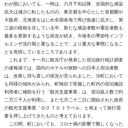
わが国においても、一時は、六月下旬以降、全国的な感染
拡大は減少に転じたものの、東京都を中心とした首都圏や
大阪府、北海道をはじめ全国各地で再び急速に拡大し、第
三波の様相を呈している中、新たな感染者数や重症者数も
最多を更新するような状況が続き、今後冬の季節性インフ
ルエンザ流行期と重なることで、より重大な事態になるこ
とを危惧しているところであります。
これまで、十一月に観光庁が発表した宿泊旅行統計調査
の速報値では、国内のホテルや旅館への日本人宿泊者数
は、改善し持ち直しの状況が見られました。当町において
も同様の傾向がみられ、町独自で実施した町内の宿泊施設
利用者に補助を行う「観光支援事業」は、宿泊延人数で約
二万三千人が利用し、また七月二十二日に開始された政府
の観光支援事業「ＧＯ ＴＯ トラベル」と相まって旅行需
要を押し上げてきたものと考えております。
この間、町においても、コロナ禍の影響で難しくなった