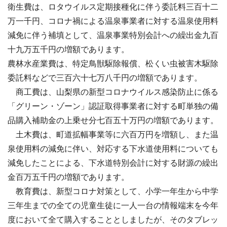
衛生費は、ロタウイルス定期接種化に伴う委託料三百十二
万一千円、コロナ禍による温泉事業者に対する温泉使用料
減免に伴う補填として、温泉事業特別会計への繰出金九百
十九万五千円の増額であります。
農林水産業費は、特定鳥獣駆除報償、松くい虫被害木駆除
委託料などで三百六十七万八千円の増額であります。
商工費は、山梨県の新型コロナウイルス感染防止に係る
「グリーン・ゾーン」認証取得事業者に対する町単独の備
品購入補助金の上乗せ分七百五十万円の増額であります。
土木費は、町道拡幅事業等に六百万円を増額し、また温
泉使用料の減免に伴い、対応する下水道使用料についても
減免したことによる、下水道特別会計に対する財源の繰出
金百万五千円の増額であります。
教育費は、新型コロナ対策として、小学一年生から中学
三年生までの全ての児童生徒に一人一台の情報端末を今年
度において全て購入することとしましたが、そのタブレッ