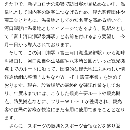
えた中で、新型コロナの影響で訪日客が見込めない中、温
泉地として国内客の誘客につなげるため、観光関連団体や
商工会とともに、温泉地としての知名度を高める狙いで、
河口湖駅に温泉地としてイメージできるよう、副駅名とし
て「富士河口湖温泉郷駅」と名前を付けるよう要望し、今
月一日から導入されております。
そして、この河口湖駅（富士河口湖温泉郷駅）から湖畔
を経由し、河口湖自然生活館や八木崎公園といった観光拠
点までのルートに沿って、国際的な観光地にふさわしい情
報通信網の整備「まちなかＷＩ‐ＦＩ設置事業」を進めて
おります。現在、設置場所の最終的な確認作業をしてお
り、年度末までには、こうした観光主要ルートや観光拠
点、防災拠点などに、フリーＷＩ‐ＦＩが整備され、観光
客や住民の皆様が快適にまた有用に使用できることとなり
ます。
さらに、スポーツの振興とスポーツ合宿などを盛り返