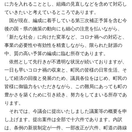
に力を入れることとし、組織の見直しなどを含めて対応し
ていきたいと考えているところであります。
国が現在、編成に着手している第三次補正予算を含む今
後の国・県の施策の動向にも細心の注意を払いながら、
「新たな社会」に向けた変革など、コロナ禍への対応と、
事業の必要性や有効性を精査しながら、限られた財源の
中、質の高い予算の編成に臨む所存であります。
依然として先行きが不透明な状況が続いておりますが、
一日も早いコロナ禍の収束と、町民の皆様の日常生活、そ
して経済の回復と発展のため、議員各位をはじめ、町民の
皆様に御協力をいただきながら、この難局にあっても町の
豊かさを築くために引き続き、努力をしてまいる所存であ
ります。
それでは、今議会に提出いたしました議案等の概要を申
し上げます。提出案件は全部で十六件であります。内訳
は、条例の新規制定が一件、一部改正が六件、町道の路線