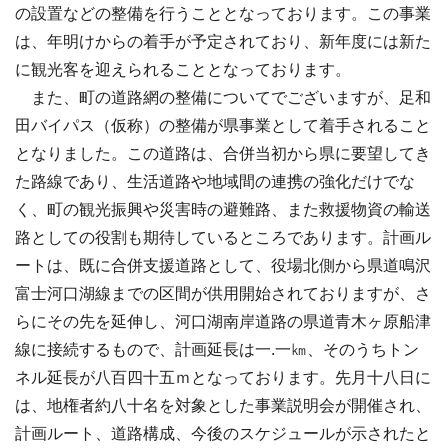
の設置などの整備を行うこととなっております。この事業
は、年明けからの着手が予定されており、新年度には新た
に観光客を迎えられることとなっております。
また、町の道路網の整備についてでございますが、足和
田バイパス（仮称）の整備が県事業として着手されること
となりました。この道路は、合併当初から県に要望してき
た路線であり、生活道路や地域間の連携の強化だけでな
く、町の観光振興や災害時の避難路、また救援物資の輸送
路としての役割も期待しているところであります。計画ル
ートは、既に合併支援道路として、役場北側から県道鳴沢
富士河口湖線までの区間が供用開始されておりますが、さ
らにその先を延伸し、河口湖南岸道路の県道青木ヶ原船津
線に接続するもので、計画延長は一.一㎞、そのうちトン
ネル延長が八百四十五ｍとなっております。先月十八日に
は、地権者約八十名を対象とした事業説明会が開催され、
計画ルート、道路構成、今後のスケジュールが示されたと