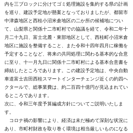
内を三ブロックに分けてゴミ処理施設を集約する県の計画
を巡り、建設予定地が懸案となっておりましたが、都留市
中津森地区と西桂小沼米倉地区の二か所の候補地につい
て、山梨県と関係十二市町村での協議を経て、令和二年十
月二十九日、富士北麓・東部地区として、西桂町小沼米倉
地区に施設を整備すること、また令和十四年四月に稼働を
予定することなど、将来の共同処理に関わる基本的な合意
に至り、十一月九日に関係十二市町村による基本合意書を
締結したところであります。この建設予定地は、中央自動
車道富士吉田西桂スマートインターチェンジ近くの約四ヘ
クタールで、総事業費は、約二百四十億円が見込まれてい
るところであります。
次に、令和三年度予算編成方針についてご説明いたしま
す。
コロナ禍の影響により、経済は未だ極めて深刻な状況に
あり、市町村財政を取り巻く環境は相当厳しいものになる