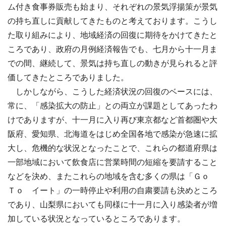
ム付き食事券販売も始まり、それぞれの景気浮揚策が景気
の持ち直しに貢献してきたものと考えております。こうし
た取り組みにより、地域経済の回復に期待をかけてきたと
ころであり、政府の月例経済報告でも、七月から十一月ま
での間、継続して、景気は持ち直しの動きが見られると評
価してきたところでありました。
しかしながら、こうした経済状況の回復のベースには、
常に、「感染拡大の防止」との両立が課題としてあったわ
けでありますが、十一月に入り再び東京都など首都圏や大
阪府、愛知県、北海道をはじめ全国各地で感染が急速に拡
大し、危機的な状況となったことで、これらの都道府県は
一部地域において飲食店に営業時間の短縮を要請すること
などを決め、またこれらの地域を含む多くの県は「Ｇｏ
Ｔｏ イート」の一時停止や利用の自粛要請も決めところ
であり、山梨県においても同様に十一月に入り感染者が増
加している状況となっているところであります。