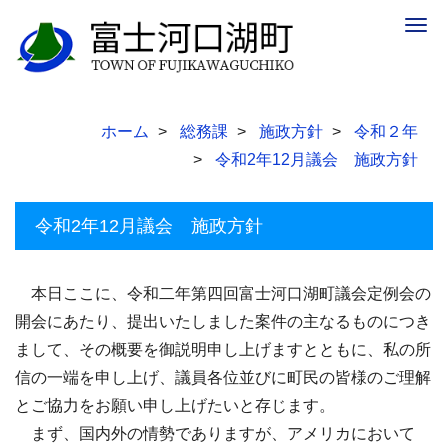
Togg
navig
ホーム
総務課
施政方針
令和２年
令和2年12月議会 施政方針
令和2年12月議会 施政方針
本日ここに、令和二年第四回富士河口湖町議会定例会の
開会にあたり、提出いたしました案件の主なるものにつき
まして、その概要を御説明申し上げますとともに、私の所
信の一端を申し上げ、議員各位並びに町民の皆様のご理解
とご協力をお願い申し上げたいと存じます。
まず、国内外の情勢でありますが、アメリカにおいて