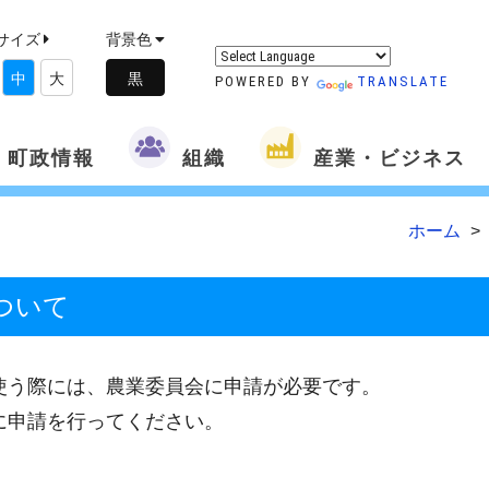
サイズ
背景色
中
大
POWERED BY
TRANSLATE
町政情報
組織
産業・ビジネス
ホーム
ついて
使う際には、農業委員会に申請が必要です。
に申請を行ってください。