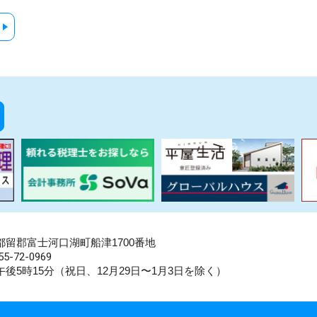
県南都留郡富士河口湖町船津1700番地
5-72-0969
後5時15分（祝日、12月29日〜1月3日を除く）