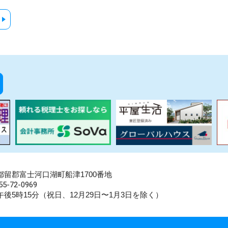
県南都留郡富士河口湖町船津1700番地
5-72-0969
後5時15分（祝日、12月29日〜1月3日を除く）