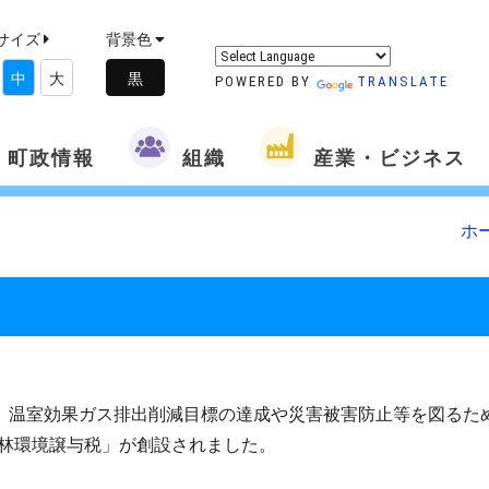
サイズ
背景色
中
大
POWERED BY
TRANSLATE
町政情報
組織
産業・ビジネス
ホ
、温室効果ガス排出削減目標の達成や災害被害防止等を図るた
林環境譲与税」が創設されました。