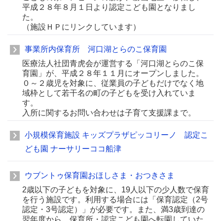
平成２８年８月１日より認定こども園となりまし
た。
（施設ＨＰにリンクしています）
事業所内保育所 河口湖とらのこ保育園
医療法人社団青虎会が運営する「河口湖とらのこ保
育園」が、平成２８年１１月にオープンしました。
０～２歳児を対象に、従業員の子どもだけでなく地
域枠として若干名の町の子どもを受け入れていま
す。
入所に関するお問い合わせは子育て支援課まで。
小規模保育施設 キッズプラザピッコリーノ 認定こ
ども園 ナーサリーココ船津
ウブントゥ保育園おほしさま・おつきさま
2歳以下の子どもを対象に、19人以下の少人数で保育
を行う施設です。利用する場合には「保育認定（2号
認定・3号認定）」が必要です。また、満3歳到達の
翌年度から、保育所・認定こども園へ転園していた