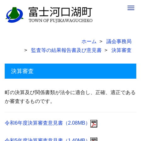
Togg
navig
ホーム
議会事務局
監査等の結果報告書及び意見書
決算審査
決算審査
町の決算及び関係書類が法令に適合し、正確、適正である
か審査するものです。
令和6年度決算審査意見書（2.08MB）
令和5年度決算審査意見書（1.40MB）