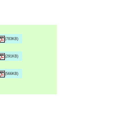
(783KB)
(291KB)
(566KB)