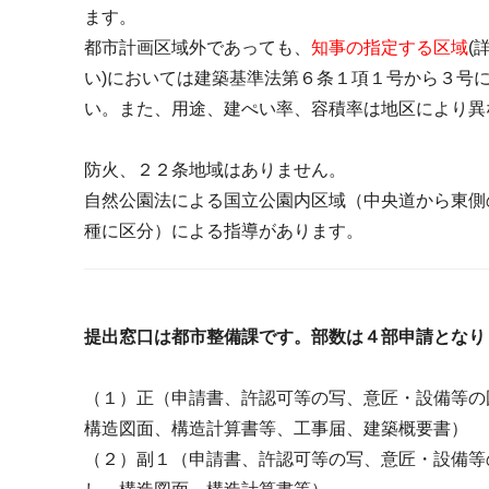
ます。
都市計画区域外であっても、
知事の指定する区域
(
い)においては建築基準法第６条１項１号から３号
い。また、用途、建ぺい率、容積率は地区により異
防火、２２条地域はありません。
自然公園法による国立公園内区域（中央道から東側
種に区分）による指導があります。
提出窓口は都市整備課です。部数は４部申請となり
（１）正（申請書、許認可等の写、意匠・設備等の
構造図面、構造計算書等、工事届、建築概要書）
（２）副１（申請書、許認可等の写、意匠・設備等