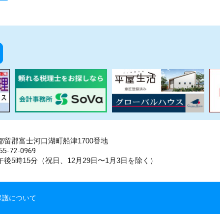
県南都留郡富士河口湖町船津1700番地
5-72-0969
後5時15分（祝日、12月29日〜1月3日を除く）
保護について