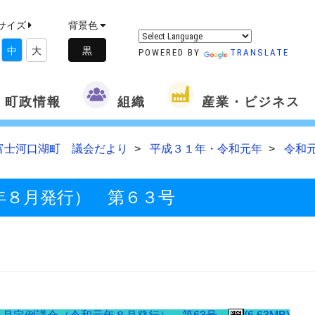
サイズ
背景色
中
大
POWERED BY
TRANSLATE
町政情報
組織
産業・ビジネス
富士河口湖町 議会だより
平成３１年・令和元年
令和
年８月発行） 第６３号