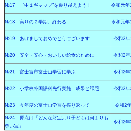
№17 ゛中１ギャップ”を乗り越えよう！
令和元年
№18 実りの２学期、終わる
令和元年
№19 あけましておめでとうございます
令和2年
№20 安全・安心・おいしい給食のために
令和2年
№21 富士宮市富士山学習に学ぶ
令和2年
№22 小学校外国語科先行実施 成果と課題
令和2年
№23 今年度の富士山学習を振り返って
令和2
№24 原点は「どんな財宝より子どもは何よりも
令和2年
尊い宝」