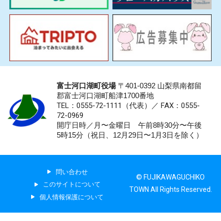
富士河口湖町役場
〒401-0392 山梨県南都留
郡富士河口湖町船津1700番地
TEL：0555-72-1111
（代表）／
FAX：0555-
72-0969
開庁日時／月〜金曜日 午前8時30分〜午後
5時15分（祝日、12月29日〜1月3日を除く）
問い合わせ
© FUJIKAWAGUCHIKO
このサイトについて
TOWN All Rights Reserved.
個人情報保護について