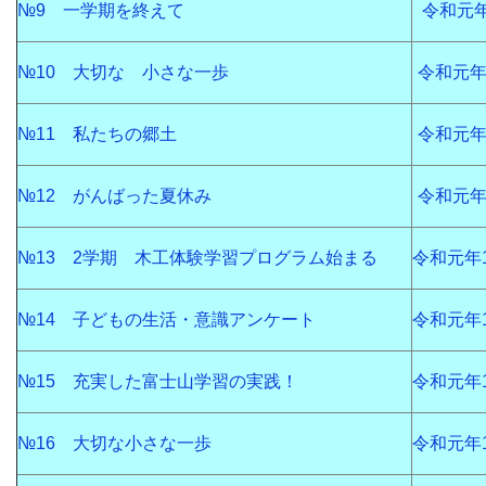
№9 一学期を終えて
令和元年
№10 大切な 小さな一歩
令和元年
№11 私たちの郷土
令和元年
№12 がんばった夏休み
令和元年
№13 2学期 木工体験学習プログラム始まる
令和元年
№14 子どもの生活・意識アンケート
令和元年
№15 充実した富士山学習の実践！
令和元年
№16 大切な小さな一歩
令和元年