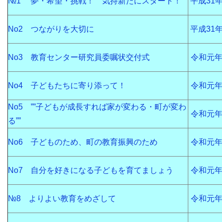
№1 夢・希望・挑戦！ 気持新たにスタート！
平成31
No2 つながりを大切に
平成31
No3 教育センター研究員委嘱状交付式
令和元年
No4 子どもたちに寄り添って！
令和元年
No5 ””子どもが成長すれば家が変わる・町が変わ
令和元年
る””
No6 子どものため、町の教育振興のため
令和元年
No7 自分を好きになる子どもを育てましょう
令和元年
№8 よりよい教育をめざして
令和元年