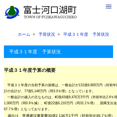
Togg
navig
ホーム
予算状況
平成３１年度 予算状況
平成３１年度 予算状況
平成３１年度予算の概要
平成３１年度の当初予算の規模は、一般会計が
131
億
9,800
万円（対前年
計の合計が、
77
億5,148
万
円（同
3.0
％増）となっています。
一般会計の歳入の主なものは、町税
43
億
9,476
万3
千円（対前年比2
.8
％
1,000
万円（同
0.9
％減）、町債
22
億
6,210
万円（同
32.2
％増）、国庫支出金
67.7
％増）となっております。
歳出は、普通建設事業費
30
億
2,136
万
1
千円（対前年比
95.7％
増）