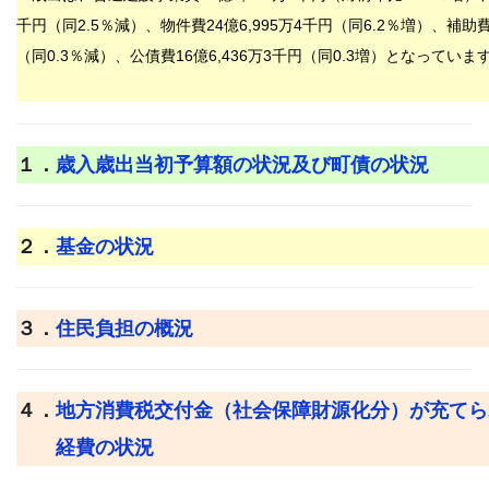
千
円（同
2.5
％減）、物件費
24
億
6,995
万4
千円（同
6.2
％増）、補助
（同
0.3
％減）、公債費
16
億
6,436
万
3
千円（同
0.3
増）となっていま
１．
歳入歳出当初予算額の状況及び町債の状況
２．
基金の状況
３．
住民負担の概況
４．
地方消費税交付金（社会保障財源化分）が充てら
経費の状況