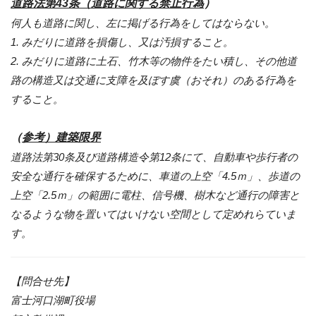
道路法第43条（道路に関する禁止行為
）
何人も道路に関し、左に掲げる行為をしてはならない。
1. みだりに道路を損傷し、又は汚損すること。
2. みだりに道路に土石、竹木等の物件をたい積し、その他道
路の構造又は交通に支障を及ぼす虞（おそれ）のある行為を
すること。
（
参考）建築限界
道路法第30条及び道路構造令第12条にて、自動車や歩行者の
安全な通行を確保するために、車道の上空「4.5ｍ」、歩道の
上空「2.5ｍ」の範囲に電柱、信号機、樹木など通行の障害と
なるような物を置いてはいけない空間として定めれらていま
す。
【問合せ先】
富士河口湖町役場