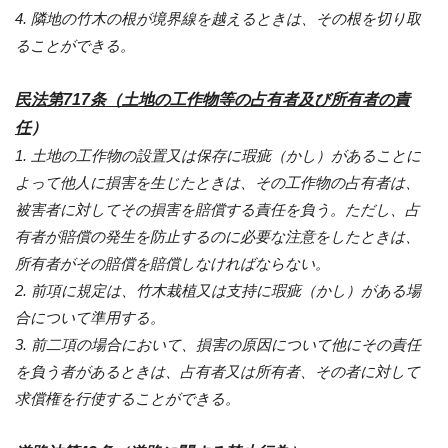
4. 隣地の竹木の根が境界線を越えるときは、その根を切り取
ることができる。
民法第717条（土地の工作物等の占有者及び所有者の責
任
）
1. 土地の工作物の設置又は保存に瑕疵（かし）があることに
よって他人に損害を生じたときは、その工作物の占有者は、
被害者に対してその損害を賠償する責任を負う。ただし、占
有者が賠償の発生を防止するのに必要な注意をしたときは、
所有者がその賠償を賠償しなければならない。
2. 前項に規定は、竹木栽植又は支持に瑕疵（かし）がある場
合について準用する。
3. 前二項の場合において、損害の原因について他にその責任
を負う者があるときは、占有者又は所有者、その者に対して
求償権を行使することができる。