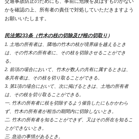
交通事故防止のためにも、事前に危険を及ぼすものがない
かを確認の上、所有者の責任で対処していただきますよう
お願いいたします。
民法第233条（
竹木の枝の切除及び根の切取り
）
1. 土地の所有者は、隣地の竹木の枝が境界線を越えるとき
は、その竹木の所有者に、その枝を切除させることができ
る。
2. 前項の場合において、竹木が数人の共有に属するときは、
各共有者は、その枝を切り取ることができる。
3. 第1項の場合において、次に掲げるときは、土地の所有者
は、その枝を切り取ることができる。
一. 竹木の所有者に枝を切除するよう催告したにもかかわら
ず、竹木の所有者が相当の期間内に切除しないとき。
二. 竹木の所有者を知ることができず、又はその所在を知るこ
とができないとき。
三. 急迫の事情があるとき。