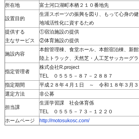
所在地
富士河口湖町本栖２１０番地先
生涯スポーツの振興を図り、もって心身の健
設置目的
地域活性化に資するため
提供する
①宿泊施設の提供
主なサービス
②体育施設の提供
本館管理棟、食堂ホール、本館宿泊棟、新館
施設内容
陸上トラック、天然芝・人工芝サッカーグラ
株式会社R.project
指定管理者
TEL ０５５５－８７－２８８７
指定期間
平成２８年４月１日 ～ 令和１８年３月３
選定方法
非公募
生涯学習課 社会体育係
担当課
TEL ０５５５－７３－１２２０
ホームページ
http://motosukosc.com/