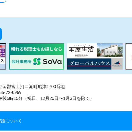
県南都留郡富士河口湖町船津1700番地
5-72-0969
後5時15分（祝日、12月29日〜1月3日を除く）
保護について