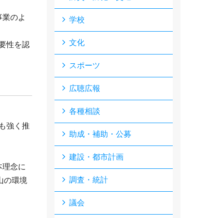
事業のよ
学校
文化
要性を認
スポーツ
広聴広報
各種相談
も強く推
助成・補助・公募
建設・都市計画
本理念に
調査・統計
山の環境
議会